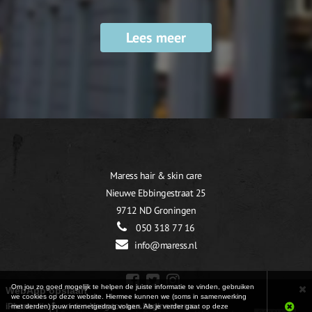
Lees meer
Maress hair & skin care
Nieuwe Ebbingestraat 25
9712 ND Groningen
050 318 77 16
info@maress.nl
Om jou zo goed mogelijk te helpen de juiste informatie te vinden, gebruiken
WebApp opslaan
we cookies op deze website. Hiermee kunnen we (soms in samenwerking
iPhone:
tik
en dan
Voeg toe aan beginscherm
.
met derden) jouw internetgedrag volgen. Als je verder gaat op deze